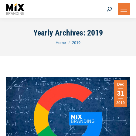
Search:
Yearly Archives:
2019
You are here:
Home
2019
Dec
31
2019