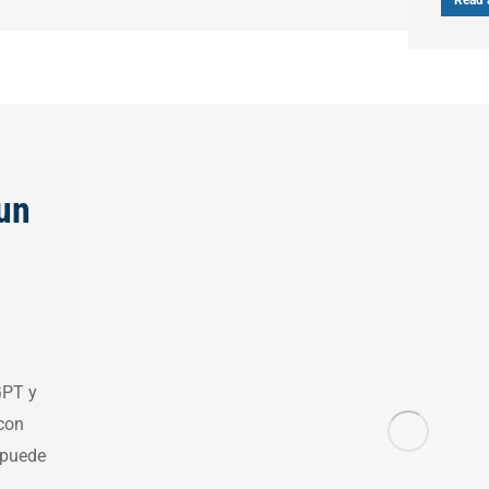
Read a
un
GPT y
con
e puede