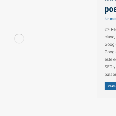
pos
Sin cat
👉 Red
clave,
Google
Googl
este e
SEO y 
palabr
Read a