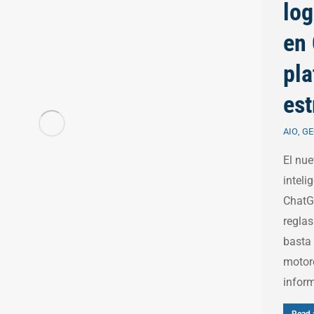
log
en 
pla
est
AIO
,
GE
El nue
inteli
ChatG
reglas
basta 
motore
infor