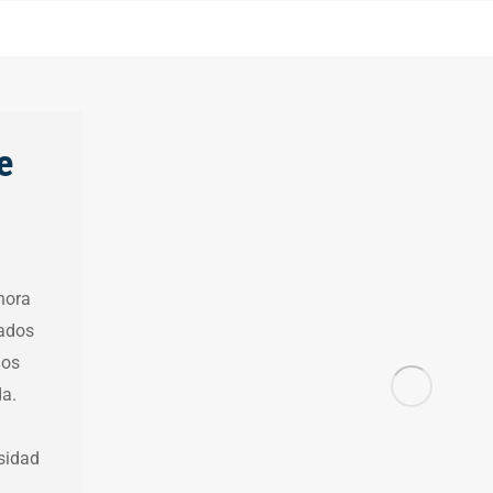
e
hora
tados
los
da.
sidad
…