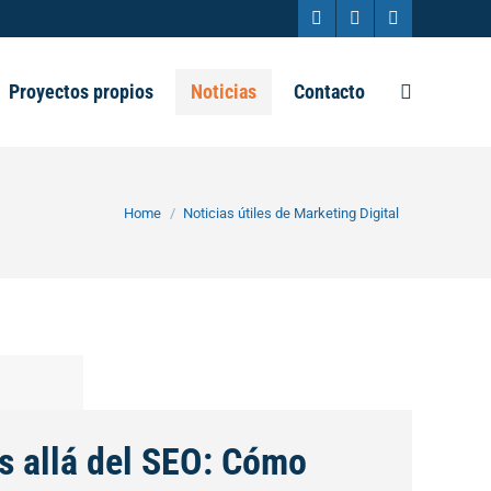
Facebook
X
Instagram
page
page
page
Proyectos propios
Noticias
Contacto
Search:
opens
opens
opens
in
in
in
new
new
new
You are here:
Home
Noticias útiles de Marketing Digital
window
window
window
s allá del SEO: Cómo