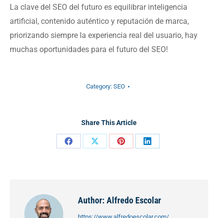
La clave del SEO del futuro es equilibrar inteligencia
artificial, contenido auténtico y reputación de marca,
priorizando siempre la experiencia real del usuario, hay
muchas oportunidades para el futuro del SEO!
Category:
SEO
Share This Article
Share
Share
Share
Share
on
on
on
on
Facebook
X
Pinterest
LinkedIn
Author:
Alfredo Escolar
https://www.alfredoescolar.com/