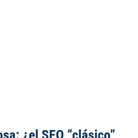
osa: ¿el SEO “clásico”