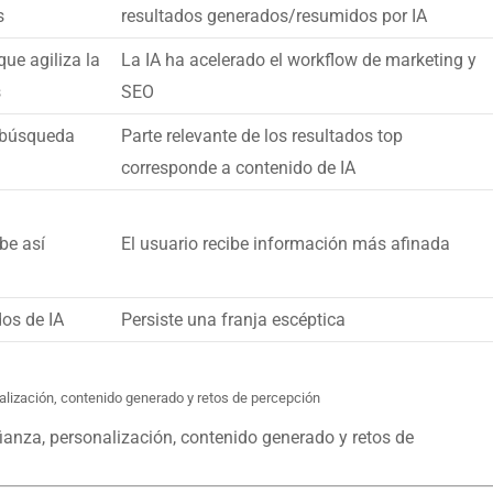
s
resultados generados/resumidos por IA
ue agiliza la
La IA ha acelerado el workflow de marketing y
s
SEO
e búsqueda
Parte relevante de los resultados top
corresponde a contenido de IA
be así
El usuario recibe información más afinada
dos de IA
Persiste una franja escéptica
nalización, contenido generado y retos de percepción
ianza, personalización, contenido generado y retos de