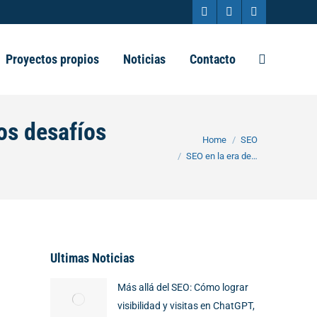
Facebook
X
Instagram
page
page
page
Proyectos propios
Noticias
Contacto
Search:
opens
opens
opens
in
in
in
new
new
new
os desafíos
You are here:
Home
SEO
window
window
window
SEO en la era de…
Ultimas Noticias
Más allá del SEO: Cómo lograr
visibilidad y visitas en ChatGPT,