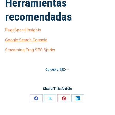
Herramientas
recomendadas
PageSpeed Insights
Google Search Console
Screaming Frog SEO Spider
Category:
SEO
Share This Article
Share
Share
Share
Share
on
on
on
on