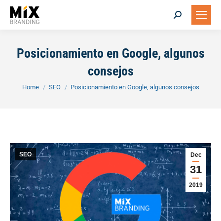
Search:
Posicionamiento en Google, algunos
consejos
You are here:
Home
SEO
Posicionamiento en Google, algunos consejos
SEO
Dec
31
2019