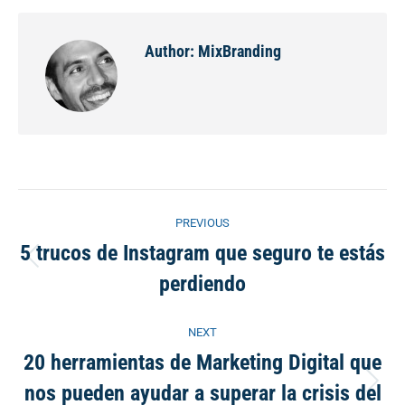
Facebook
X
Pinterest
LinkedIn
Author:
MixBranding
Post
PREVIOUS
navigation
5 trucos de Instagram que seguro te estás
Previous
perdiendo
post:
NEXT
20 herramientas de Marketing Digital que
nos pueden ayudar a superar la crisis del
Next