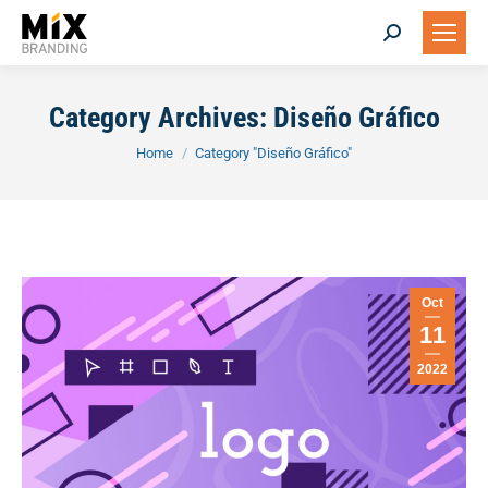
Search:
Category Archives:
Diseño Gráfico
You are here:
Home
Category "Diseño Gráfico"
Oct
11
2022