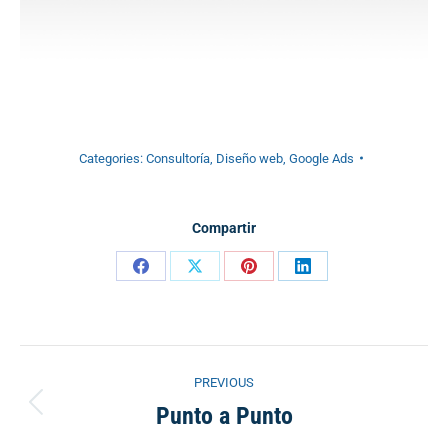
Categories:
Consultoría
,
Diseño web
,
Google Ads
Compartir
Share
Share
Share
Share
on
on
on
on
Facebook
X
Pinterest
LinkedIn
Project
PREVIOUS
navigation
Punto a Punto
Previous
project: